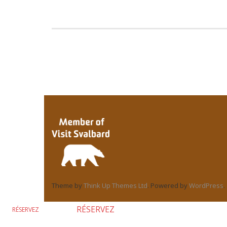
Theme by
Think Up Themes Ltd
. Powered by
WordPress
.
RÉSERVEZ
RÉSERVEZ