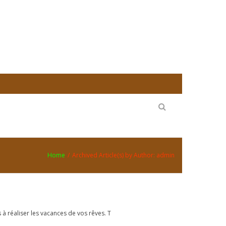
Home
/
Archived Article(s) by Author: admin
 réaliser les vacances de vos rêves. T