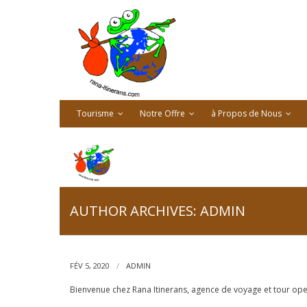
Skip
to
content
Tourisme
Notre Offre
à Propos de Nous
AUTHOR ARCHIVES: ADMIN
BIENVENUE!
FÉV 5, 2020
ADMIN
Bienvenue chez Rana Itinerans, agence de voyage et tour ope